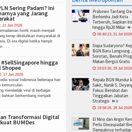
PLN Sering Padam? Ini
Prabowo Tantang Da
arnya yang Jarang
Berlomba Jadi Kota
arakat
Terbersih, Siapkan In
2, 21 Jun 2026
hingga Rp20 Miliar
adaman listrik masih menjadi
06:40:23, 31 Jul 2026
🕔
ang kerap dikeluhkan masyarakat di
ia. Di era digital ketika hampir
Siapa Sudaryono? Kep
 . . .
BGN Baru Langsung J
Sorotan, Benahi Pro
ar #SellSingapore hingga
Makan Bergizi Gratis
l Shopee
20:03:30, 29 Jul 2026
🕔
0, 17 Jun 2026
Kepala BGN Mundur 
a sosial Indonesia beberapa hari
Sakit, Nanik S. Deyang
eh kemunculan
Fokus Berobat dan
ng mendadak viral di berbagai
Tinggalkan Jabatan
ut bahkan berkembang menjadi
Strategis
0
19:58:26, 28 Jul 2026
🕔
 dan Transformasi Digital
El Nino dan Angin Ke
erkuat BUMDes
Perlu Diwaspadai! Be
Dampaknya terhadap