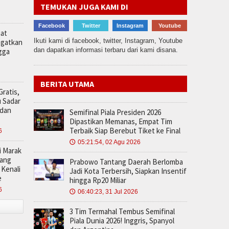
TEMUKAN JUGA KAMI DI
Facebook
Twitter
Instagram
Youtube
aat
Ikuti kami di facebook, twitter, Instagram, Youtube
ngatkan
dan dapatkan informasi terbaru dari kami disana.
gga
BERITA UTAMA
ratis,
 Sadar
 dan
Semifinal Piala Presiden 2026
Dipastikan Memanas, Empat Tim
Terbaik Siap Berebut Tiket ke Final
6
05:21:54, 02 Agu 2026
🕔
i Marak
rang
Prabowo Tantang Daerah Berlomba
Kenali
Jadi Kota Terbersih, Siapkan Insentif
e
hingga Rp20 Miliar
6
06:40:23, 31 Jul 2026
🕔
3 Tim Termahal Tembus Semifinal
Piala Dunia 2026! Inggris, Spanyol