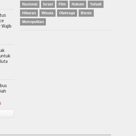
Nasional
Israel
Film
Hukum
Yahudi
Hiburan
Wisata
Olahraga
Bisnis
tus
ace
Metropolitan
r Wajib
jak
 untuk
Juta
mbus
piah
6