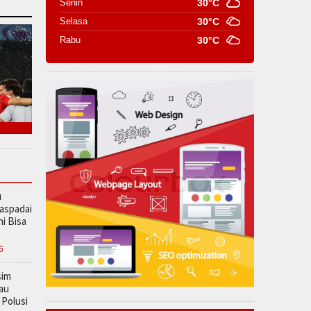
Senin
30°C
Selasa
30°C
Rabu
30°C
u
aspadai
ni Bisa
6
sim
au
Polusi