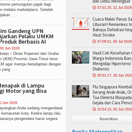
dan Debu Meningkat
nisme pemungutan pajak bagi
07:01:25, 31 Jul 2026
🕔
n melalui marketplace. Setelah
akan . . .
Cuaca Makin Panas S
Liburan! Kemenkes I
Bahaya Dehidrasi hin
tim Gandeng UPN
Heat Stroke
 Ajarkan Pelaku UMKM
roduk Berbasis AI
07:08:31, 06 Jul 2026
🕔
 30 Jun 2026
Hasil Cek Kesehatan G
rjo – Dinas Koperasi dan Usaha
Warga Indonesia Baru
p UKM) Provinsi Jawa Timur terus
Mengidap Hipertensi
M agar mampu beradaptasi dengan
Diabetes
yang . . .
05:01:17, 30 Jun 202
🕔
 Menapak di Lampu
Flu Singapura Kembal
gi Motor yang Bisa
Serang Anak-Anak, O
Tua Diminta Waspada 
Gejala dan Cara Penc
30 Jun 2026
angkan Anda sedang mengendarai
10:54:15, 05 Jun 202
🕔
 kemacetan kota. Ketika lampu lalu
biasanya pengendara harus segera
Read More
Berita Metropolitan