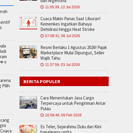
dan Argentina
11:05:39, 12 Jul 2026
🕔
erah
Cuaca Makin Panas Saat Liburan!
sentif
Kemenkes Ingatkan Bahaya
0
Dehidrasi hingga Heat Stroke
07:08:31, 06 Jul 2026
🕔
ala
Resmi Berlaku 1 Agustus 2026! Pajak
adi
Marketplace Mulai Dipungut, Seller
gram
Wajib Tahu
0
11:37:59, 03 Jul 2026
🕔
karena
BERITA POPULER
 Pilih
Cara Menentukan Jasa Cargo
Terpercaya untuk Pengiriman Antar
Pulau
16:58:46, 09 Feb 2026
🕔
ncang
gini
Es Teler, Sejarahmu Dulu dan Kini
 Cuaca
bagaimana cerita