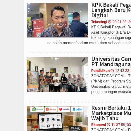
KPK Bekali Pega
Langkah Baru Ke
Digital
Teknologi
20:21:30, 3
🕔
KPK Bekali Pegawai Bel
Aset Koruptor di Era 
teknologi keuangan dig
semakin memanfaatkan aset kripto sebagai salah 
Universitas Ga
PT Mandraguna 
Pendidikan
12:43:33,
🕔
ZONATODAY.COM – Tim
(PKM) dari Program Stu
Universitas Garut, me
pengembangan website 
Resmi Berlaku 1
Marketplace Mul
Wajib Tahu
Ekonomi
11:37:59, 03
🕔
ZONATODAY.COM – Pem