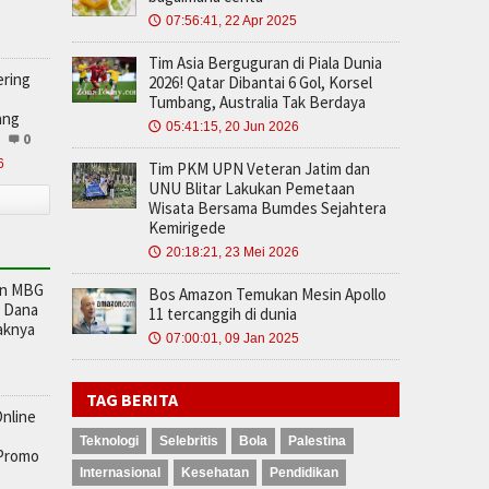
07:56:41, 22 Apr 2025
🕔
Tim Asia Berguguran di Piala Dunia
ering
2026! Qatar Dibantai 6 Gol, Korsel
Tumbang, Australia Tak Berdaya
ang
05:41:15, 20 Jun 2026
🕔
0
6
Tim PKM UPN Veteran Jatim dan
UNU Blitar Lakukan Pemetaan
Wisata Bersama Bumdes Sejahtera
Kemirigede
20:18:21, 23 Mei 2026
🕔
an MBG
Bos Amazon Temukan Mesin Apollo
i Dana
11 tercanggih di dunia
aknya
07:00:01, 09 Jan 2025
🕔
TAG BERITA
Online
Teknologi
Selebritis
Bola
Palestina
 Promo
Internasional
Kesehatan
Pendidikan