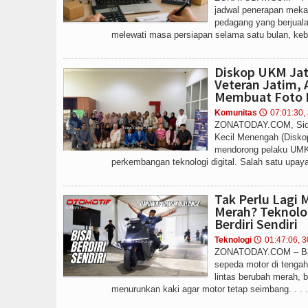
jadwal penerapan meka
pedagang yang berjuala
melewati masa persiapan selama satu bulan, kebij
Diskop UKM Ja
Veteran Jatim,
Membuat Foto P
Komunitas
07:01:30,
🕔
ZONATODAY.COM, Sidoa
Kecil Menengah (Disko
mendorong pelaku UMK
perkembangan teknologi digital. Salah satu upaya 
Tak Perlu Lagi
Merah? Teknolo
Berdiri Sendiri
Teknologi
01:47:06, 
🕔
ZONATODAY.COM – Bay
sepeda motor di tengah
lintas berubah merah, 
menurunkan kaki agar motor tetap seimbang. . . .