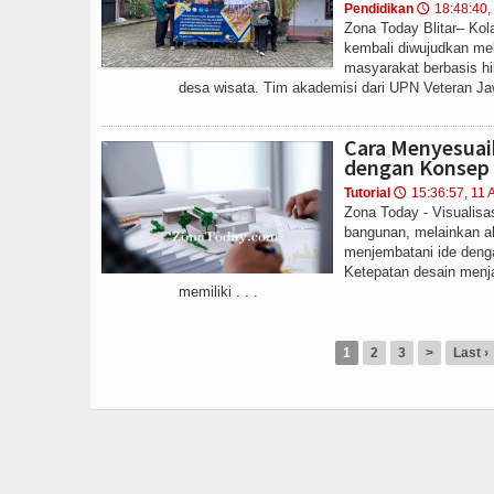
Pendidikan
18:48:40,
🕔
Zona Today Blitar– Kola
kembali diwujudkan me
masyarakat berbasis hili
desa wisata. Tim akademisi dari UPN Veteran Jaw
Cara Menyesuai
dengan Konsep 
Tutorial
15:36:57, 11 
🕔
Zona Today - Visualisa
bangunan, melainkan al
menjembatani ide denga
Ketepatan desain menja
memiliki . . .
1
2
3
>
Last ›