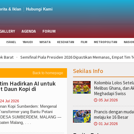
rita & Iklan
Hubungi Kami
GALLERY
AGENDA
FORUM
ISRAEL
YAHUDI
WISATA
KESEHATAN
FILM
METROPOLITAN
NASIO
2026 Dipastikan Memanas, Empat Tim Terbaik Siap Berebut Tiket ke Final
eran Jatim Hadirkan AI untuk Deteksi Penyakit Daun Kopi di Sumberdem
Sekilas Info
 Presiden 2026 Resmi Dirilis, Siap Hadirkan Duel Panas Menuju Final
Kola
Back to homepage
Hari Kanker Paru-Paru Sedunia 1 Agustus: Waspadai Gejalanya, Deteksi Din
tim Hadirkan AI untuk
Kolombia Lolos Setel
tai di Musim Kemarau, Dokter Imbau Gunakan Masker Saat Polusi dan Debu 
t Daun Kopi di
Melibas Ghana, dan A
2026 Dipastikan Memanas, Empat Tim Terbaik Siap Berebut Tiket ke Final
Meghadapi Swiss
eran Jatim Hadirkan AI untuk Deteksi Penyakit Daun Kopi di Sumberdem
05 Jul 2026
🕔
 24 Jul 2026
bunan Kopi Sumberdem: Mengenal
 Presiden 2026 Resmi Dirilis, Siap Hadirkan Duel Panas Menuju Final
Prancis dengan muda
Transformer yang Bantu Petani
melaju ke 16 Besar
aun DESA SUMBERDEM, MALANG —
ten Malang, . . .
01 Jul 2026
🕔