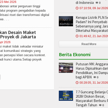
 23 Mei 2026
di Indonesia
0
borasi antar perguruan tinggi
07:10:59, 09 Jul 2026
🕔
lalui program pengabdian kepada
risasi riset dan transformasi digital
Kenapa Listrik PLN S
a . . .
Padam? Ini Penyebab
Sebenarnya yang Jar
Diketahui Masyarakat
kan Desain Maket
Proyek di Jakarta
01:49:42, 21 Jun 202
🕔
Apr 2026
Read More
si maket tidak sekadar miniatur
at komunikasi strategis yang
Berita Ekonomi
n persepsi klien secara konkret.
di kunci utama.Setiap proyek
Putusan MK: Anggar
Harus Dipisahkan dar
Pendidikan, Ini Damp
bagi APBN
0
00:28:05, 31 Jul 2026
🕔
7.7 Guncang Belanja 
2026! Diskon Besar,
Masyarakat Berburu
Tengah Tahun
0