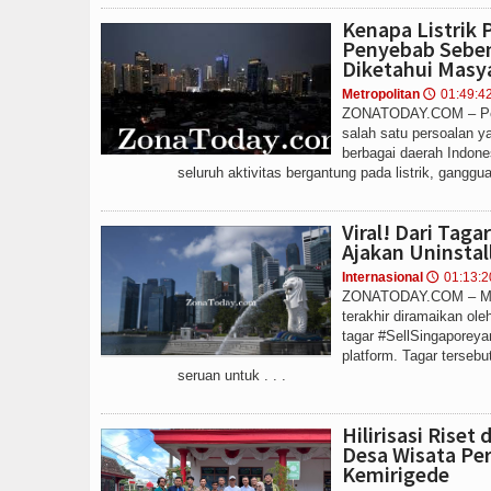
Kenapa Listrik 
Penyebab Seben
Diketahui Masy
Metropolitan
01:49:4
🕔
ZONATODAY.COM – Pem
salah satu persoalan y
berbagai daerah Indones
seluruh aktivitas bergantung pada listrik, gangguan
Viral! Dari Tag
Ajakan Uninstal
Internasional
01:13:2
🕔
ZONATODAY.COM – Medi
terakhir diramaikan ol
tagar #SellSingaporeya
platform. Tagar terseb
seruan untuk . . .
Hilirisasi Riset
Desa Wisata P
Kemirigede