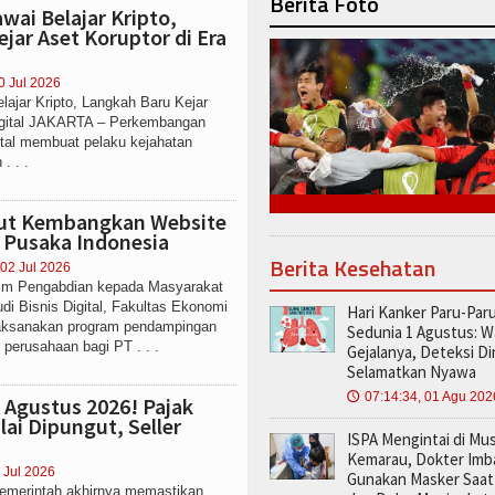
Berita Foto
wai Belajar Kripto,
jar Aset Koruptor di Era
0 Jul 2026
ajar Kripto, Langkah Baru Kejar
Digital JAKARTA – Perkembangan
ital membuat pelaku kejahatan
. . .
rut Kembangkan Website
Pusaka Indonesia
Berita Kesehatan
 02 Jul 2026
 Pengabdian kepada Masyarakat
di Bisnis Digital, Fakultas Ekonomi
Hari Kanker Paru-Par
laksanakan program pendampingan
Sedunia 1 Agustus: W
perusahaan bagi PT . . .
Gejalanya, Deteksi Di
Selamatkan Nyawa
07:14:34, 01 Agu 202
🕔
 Agustus 2026! Pajak
ai Dipungut, Seller
ISPA Mengintai di Mu
Kemarau, Dokter Imb
 Jul 2026
Gunakan Masker Saat 
erintah akhirnya memastikan