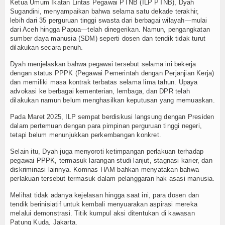
Ketua Umum Ikatan Lintas Pegawai PTNB (ILP PTNB), Dyah
Sugandini, menyampaikan bahwa selama satu dekade terakhir,
lebih dari 35 perguruan tinggi swasta dari berbagai wilayah—mulai
dari Aceh hingga Papua—telah dinegerikan. Namun, pengangkatan
sumber daya manusia (SDM) seperti dosen dan tendik tidak turut
dilakukan secara penuh.
Dyah menjelaskan bahwa pegawai tersebut selama ini bekerja
dengan status PPPK (Pegawai Pemerintah dengan Perjanjian Kerja)
dan memiliki masa kontrak terbatas selama lima tahun. Upaya
advokasi ke berbagai kementerian, lembaga, dan DPR telah
dilakukan namun belum menghasilkan keputusan yang memuaskan.
Pada Maret 2025, ILP sempat berdiskusi langsung dengan Presiden
dalam pertemuan dengan para pimpinan perguruan tinggi negeri,
tetapi belum menunjukkan perkembangan konkret.
Selain itu, Dyah juga menyoroti ketimpangan perlakuan terhadap
pegawai PPPK, termasuk larangan studi lanjut, stagnasi karier, dan
diskriminasi lainnya. Komnas HAM bahkan menyatakan bahwa
perlakuan tersebut termasuk dalam pelanggaran hak asasi manusia.
Melihat tidak adanya kejelasan hingga saat ini, para dosen dan
tendik berinisiatif untuk kembali menyuarakan aspirasi mereka
melalui demonstrasi. Titik kumpul aksi ditentukan di kawasan
Patung Kuda, Jakarta.