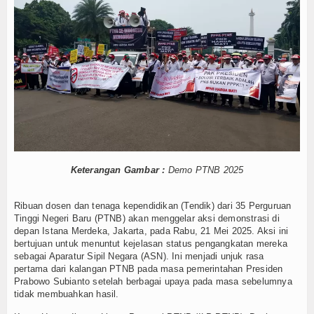
2 Agustus Ada Hari Paranormal, Hari Saudara Pe
Tokoh
Hari Kanker Paru-Paru Sedunia 1 Agustus: Waspad
National Girlfriend Day 1 Agustus: Bukan Sekadar
Ceramah
UPN Veteran Jatim Hadirkan AI untuk Deteksi Pe
Prabowo Tantang Daerah Berlomba Jadi Kota Terbe
Hikmah
ISPA Mengintai di Musim Kemarau, Dokter Imbau
Index Berita
National Chocolate Chip Cookie Day 4 Agustus: S
Jadwal dan Venue Semifinal Piala Presiden 2026 R
Video
Kolaborasi KKN UPN Veteran Jatim dan UNIZAR E
Semifinal Piala Presiden 2026 Dipastikan Memana
Gallery
Keterangan Gambar :
Demo PTNB 2025
2 Agustus Ada Hari Paranormal, Hari Saudara Pe
Hari Kanker Paru-Paru Sedunia 1 Agustus: Waspad
Agenda
Ribuan dosen dan tenaga kependidikan (Tendik) dari 35 Perguruan
National Girlfriend Day 1 Agustus: Bukan Sekadar
Tinggi Negeri Baru (PTNB) akan menggelar aksi demonstrasi di
Forum
UPN Veteran Jatim Hadirkan AI untuk Deteksi Pe
depan Istana Merdeka, Jakarta, pada Rabu, 21 Mei 2025. Aksi ini
Prabowo Tantang Daerah Berlomba Jadi Kota Terbe
bertujuan untuk menuntut kejelasan status pengangkatan mereka
sebagai Aparatur Sipil Negara (ASN). Ini menjadi unjuk rasa
ISPA Mengintai di Musim Kemarau, Dokter Imbau
pertama dari kalangan PTNB pada masa pemerintahan Presiden
National Chocolate Chip Cookie Day 4 Agustus: S
Prabowo Subianto setelah berbagai upaya pada masa sebelumnya
Jadwal dan Venue Semifinal Piala Presiden 2026 R
tidak membuahkan hasil.