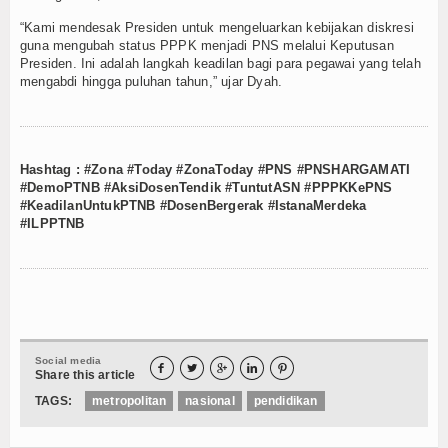
“Kami mendesak Presiden untuk mengeluarkan kebijakan diskresi
guna mengubah status PPPK menjadi PNS melalui Keputusan
Presiden. Ini adalah langkah keadilan bagi para pegawai yang telah
mengabdi hingga puluhan tahun,” ujar Dyah.
Hashtag : #Zona #Today #ZonaToday #PNS #PNSHARGAMATI
#DemoPTNB #AksiDosenTendik #TuntutASN #PPPKKePNS
#KeadilanUntukPTNB #DosenBergerak #IstanaMerdeka
#ILPPTNB
Social media





Share this article
TAGS:
metropolitan
nasional
pendidikan