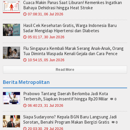
Cuaca Makin Panas Saat Liburan! Kemenkes Ingatkan
Bahaya Dehidrasi hingga Heat Stroke
07:08:31, 06 Jul 2026
🕔
Hasil Cek Kesehatan Gratis, Warga Indonesia Baru
Sadar Mengidap Hipertensi dan Diabetes
05:01:17, 30 Jun 2026
🕔
Flu Singapura Kembali Marak Serang Anak-Anak, Orang
Tua Diminta Waspada Kenali Gejala dan Cara Pence
10:54:15, 05 Jun 2026
🕔
Read More
Berita Metropolitan
Prabowo Tantang Daerah Berlomba Jadi Kota
Terbersih, Siapkan Insentif hingga Rp20 Miliar
0
06:40:23, 31 Jul 2026
🕔
Siapa Sudaryono? Kepala BGN Baru Langsung Jadi
Sorotan, Benahi Program Makan Bergizi Gratis
0
20:03:30, 29 Jul 2026
🕔