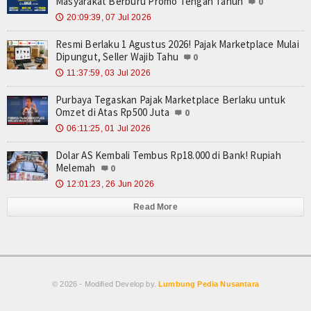
Masyarakat Berburu Promo Tengah Tahun
0
20:09:39, 07 Jul 2026
🕔
Resmi Berlaku 1 Agustus 2026! Pajak Marketplace Mulai
Dipungut, Seller Wajib Tahu
0
11:37:59, 03 Jul 2026
🕔
Purbaya Tegaskan Pajak Marketplace Berlaku untuk
Omzet di Atas Rp500 Juta
0
06:11:25, 01 Jul 2026
🕔
Dolar AS Kembali Tembus Rp18.000 di Bank! Rupiah
Melemah
0
12:01:23, 26 Jun 2026
🕔
Read More
© 2026 - Modified Develop by.
Lumbung Pedia Nusantara