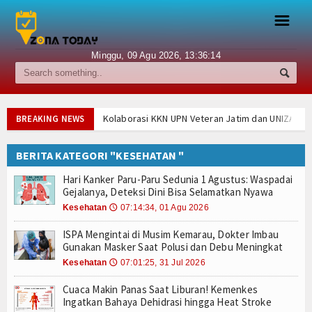
☰
Minggu, 09 Agu 2026,
13:36:15
Berita
Internasional
Kolaborasi KKN UPN Veteran Jatim dan UNIZAR E
BREAKING NEWS
Semifinal Piala Presiden 2026 Dipastikan Memana
Nasional
2 Agustus Ada Hari Paranormal, Hari Saudara Pe
BERITA KATEGORI "KESEHATAN "
Hari Kanker Paru-Paru Sedunia 1 Agustus: Waspad
Ekonomi
Hari Kanker Paru-Paru Sedunia 1 Agustus: Waspadai
National Girlfriend Day 1 Agustus: Bukan Sekadar
Gejalanya, Deteksi Dini Bisa Selamatkan Nyawa
UPN Veteran Jatim Hadirkan AI untuk Deteksi Pe
Hukum
Kesehatan
07:14:34, 01 Agu 2026
🕔
Prabowo Tantang Daerah Berlomba Jadi Kota Terbe
ISPA Mengintai di Musim Kemarau, Dokter Imbau
ISPA Mengintai di Musim Kemarau, Dokter Imbau
Hiburan
Gunakan Masker Saat Polusi dan Debu Meningkat
National Chocolate Chip Cookie Day 4 Agustus: S
Kesehatan
07:01:25, 31 Jul 2026
🕔
Sport
Jadwal dan Venue Semifinal Piala Presiden 2026 R
Kolaborasi KKN UPN Veteran Jatim dan UNIZAR E
Cuaca Makin Panas Saat Liburan! Kemenkes
Religi
Ingatkan Bahaya Dehidrasi hingga Heat Stroke
Semifinal Piala Presiden 2026 Dipastikan Memana