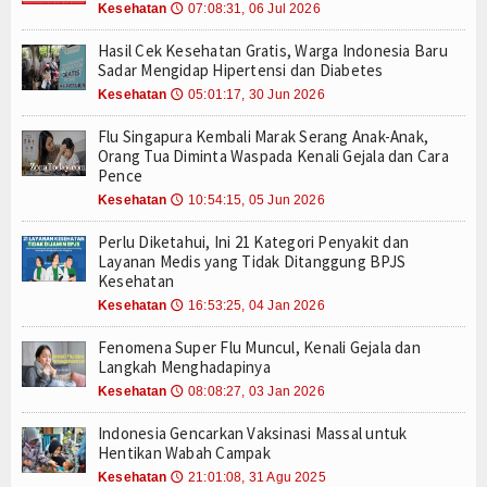
Kesehatan
2 Agustus Ada Hari Paranormal, Hari Saudara Pe
07:08:31, 06 Jul 2026
🕔
Tokoh
Hari Kanker Paru-Paru Sedunia 1 Agustus: Waspad
Hasil Cek Kesehatan Gratis, Warga Indonesia Baru
National Girlfriend Day 1 Agustus: Bukan Sekadar
Ceramah
Sadar Mengidap Hipertensi dan Diabetes
UPN Veteran Jatim Hadirkan AI untuk Deteksi Pe
Kesehatan
05:01:17, 30 Jun 2026
🕔
Prabowo Tantang Daerah Berlomba Jadi Kota Terbe
Hikmah
Flu Singapura Kembali Marak Serang Anak-Anak,
ISPA Mengintai di Musim Kemarau, Dokter Imbau
Orang Tua Diminta Waspada Kenali Gejala dan Cara
Index Berita
National Chocolate Chip Cookie Day 4 Agustus: S
Pence
Jadwal dan Venue Semifinal Piala Presiden 2026 R
Kesehatan
10:54:15, 05 Jun 2026
🕔
Video
Kolaborasi KKN UPN Veteran Jatim dan UNIZAR E
Perlu Diketahui, Ini 21 Kategori Penyakit dan
Semifinal Piala Presiden 2026 Dipastikan Memana
Gallery
Layanan Medis yang Tidak Ditanggung BPJS
2 Agustus Ada Hari Paranormal, Hari Saudara Pe
Kesehatan
Hari Kanker Paru-Paru Sedunia 1 Agustus: Waspad
Agenda
Kesehatan
16:53:25, 04 Jan 2026
🕔
National Girlfriend Day 1 Agustus: Bukan Sekadar
Fenomena Super Flu Muncul, Kenali Gejala dan
Forum
UPN Veteran Jatim Hadirkan AI untuk Deteksi Pe
Langkah Menghadapinya
Prabowo Tantang Daerah Berlomba Jadi Kota Terbe
Kesehatan
08:08:27, 03 Jan 2026
🕔
ISPA Mengintai di Musim Kemarau, Dokter Imbau
National Chocolate Chip Cookie Day 4 Agustus: S
Indonesia Gencarkan Vaksinasi Massal untuk
Hentikan Wabah Campak
Jadwal dan Venue Semifinal Piala Presiden 2026 R
Kesehatan
21:01:08, 31 Agu 2025
🕔