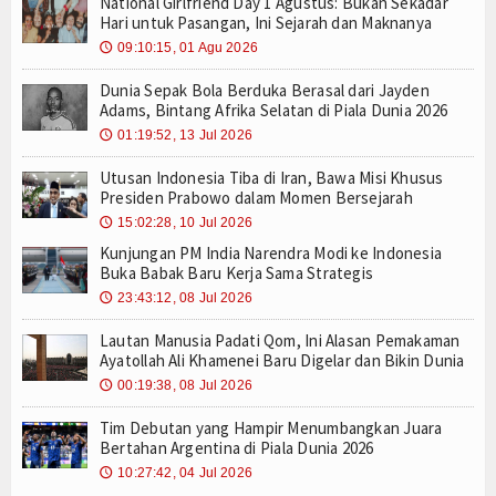
National Girlfriend Day 1 Agustus: Bukan Sekadar
Hari untuk Pasangan, Ini Sejarah dan Maknanya
09:10:15, 01 Agu 2026
🕔
Dunia Sepak Bola Berduka Berasal dari Jayden
Adams, Bintang Afrika Selatan di Piala Dunia 2026
01:19:52, 13 Jul 2026
🕔
Utusan Indonesia Tiba di Iran, Bawa Misi Khusus
Presiden Prabowo dalam Momen Bersejarah
15:02:28, 10 Jul 2026
🕔
Kunjungan PM India Narendra Modi ke Indonesia
Buka Babak Baru Kerja Sama Strategis
23:43:12, 08 Jul 2026
🕔
Lautan Manusia Padati Qom, Ini Alasan Pemakaman
Ayatollah Ali Khamenei Baru Digelar dan Bikin Dunia
00:19:38, 08 Jul 2026
🕔
Tim Debutan yang Hampir Menumbangkan Juara
Bertahan Argentina di Piala Dunia 2026
10:27:42, 04 Jul 2026
🕔