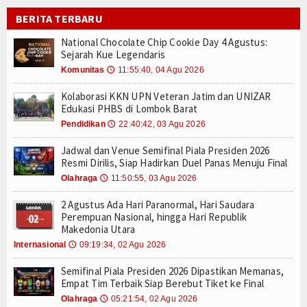
Prabowo Tantang Daerah Berlomba Jadi Kota Terbe
Tokoh
BERITA TERBARU
ISPA Mengintai di Musim Kemarau, Dokter Imbau
National Chocolate Chip Cookie Day 4 Agustus: S
National Chocolate Chip Cookie Day 4 Agustus:
Ceramah
Sejarah Kue Legendaris
Jadwal dan Venue Semifinal Piala Presiden 2026 R
Komunitas
11:55:40, 04 Agu 2026
🕔
Kolaborasi KKN UPN Veteran Jatim dan UNIZAR E
Hikmah
Semifinal Piala Presiden 2026 Dipastikan Memana
Kolaborasi KKN UPN Veteran Jatim dan UNIZAR
Index Berita
2 Agustus Ada Hari Paranormal, Hari Saudara Pe
Edukasi PHBS di Lombok Barat
Hari Kanker Paru-Paru Sedunia 1 Agustus: Waspad
Pendidikan
22:40:42, 03 Agu 2026
🕔
Video
National Girlfriend Day 1 Agustus: Bukan Sekadar
Jadwal dan Venue Semifinal Piala Presiden 2026
UPN Veteran Jatim Hadirkan AI untuk Deteksi Pe
Gallery
Resmi Dirilis, Siap Hadirkan Duel Panas Menuju Final
Prabowo Tantang Daerah Berlomba Jadi Kota Terbe
Olahraga
11:50:55, 03 Agu 2026
🕔
ISPA Mengintai di Musim Kemarau, Dokter Imbau
Agenda
2 Agustus Ada Hari Paranormal, Hari Saudara
National Chocolate Chip Cookie Day 4 Agustus: S
Perempuan Nasional, hingga Hari Republik
Forum
Jadwal dan Venue Semifinal Piala Presiden 2026 R
Makedonia Utara
Kolaborasi KKN UPN Veteran Jatim dan UNIZAR E
Internasional
09:19:34, 02 Agu 2026
🕔
Semifinal Piala Presiden 2026 Dipastikan Memana
2 Agustus Ada Hari Paranormal, Hari Saudara Pe
Semifinal Piala Presiden 2026 Dipastikan Memanas,
Empat Tim Terbaik Siap Berebut Tiket ke Final
Hari Kanker Paru-Paru Sedunia 1 Agustus: Waspad
Olahraga
05:21:54, 02 Agu 2026
🕔