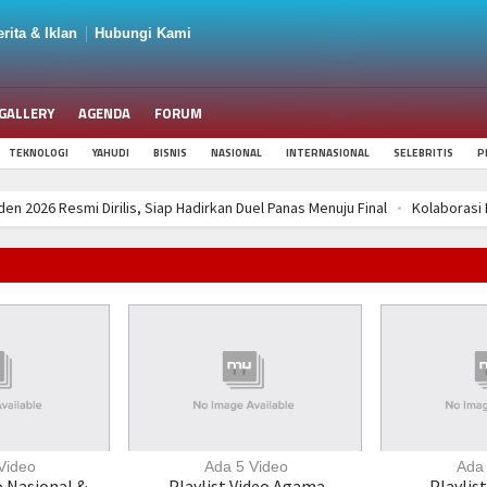
rita & Iklan
Hubungi Kami
GALLERY
AGENDA
FORUM
TEKNOLOGI
YAHUDI
BISNIS
NASIONAL
INTERNASIONAL
SELEBRITIS
P
026 Resmi Dirilis, Siap Hadirkan Duel Panas Menuju Final
Kolaborasi KKN
Waspadai Gejalanya, Deteksi Dini Bisa Selamatkan Nyawa
National Girlfri
Imbau Gunakan Masker Saat Polusi dan Debu Meningkat
National Chocola
emanas, Empat Tim Terbaik Siap Berebut Tiket ke Final
2 Agustus Ada Ha
ksi Penyakit Daun Kopi di Sumberdem
Prabowo Tantang Daerah Berlomba Ja
026 Resmi Dirilis, Siap Hadirkan Duel Panas Menuju Final
Kolaborasi KKN
Waspadai Gejalanya, Deteksi Dini Bisa Selamatkan Nyawa
National Girlfri
Imbau Gunakan Masker Saat Polusi dan Debu Meningkat
National Chocola
Video
Ada 5 Video
Ada 
o Nasional &
Playlist Video Agama
Playlist