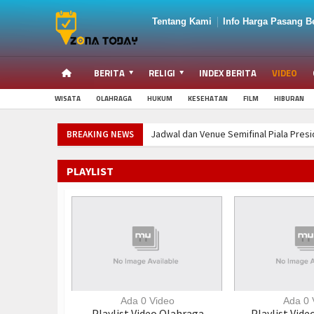
Tentang Kami
Info Harga Pasang Be
BERITA
RELIGI
INDEX BERITA
VIDEO
WISATA
OLAHRAGA
HUKUM
KESEHATAN
FILM
HIBURAN
Jadwal dan Venue Semifinal Piala Presiden 2
BREAKING NEWS
Hari Kanker Paru-Paru Sedunia 1 Agustus: 
ISPA Mengintai di Musim Kemarau, Dokter 
PLAYLIST
Semifinal Piala Presiden 2026 Dipastikan M
UPN Veteran Jatim Hadirkan AI untuk Dete
Jadwal dan Venue Semifinal Piala Presiden 2
Hari Kanker Paru-Paru Sedunia 1 Agustus: 
ISPA Mengintai di Musim Kemarau, Dokter 
Ada 0 Video
Ada 0 
Playlist Video Olahraga
Playlist Vide