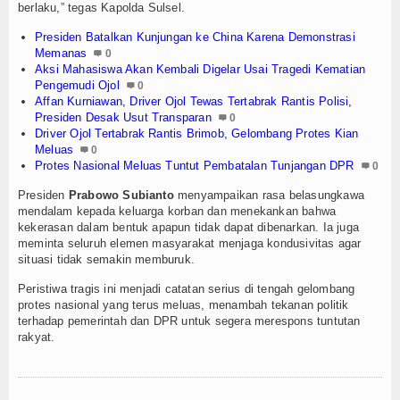
berlaku,” tegas Kapolda Sulsel.
Presiden Batalkan Kunjungan ke China Karena Demonstrasi
Memanas
0
Aksi Mahasiswa Akan Kembali Digelar Usai Tragedi Kematian
Pengemudi Ojol
0
Affan Kurniawan, Driver Ojol Tewas Tertabrak Rantis Polisi,
Presiden Desak Usut Transparan
0
Driver Ojol Tertabrak Rantis Brimob, Gelombang Protes Kian
Meluas
0
Protes Nasional Meluas Tuntut Pembatalan Tunjangan DPR
0
Presiden
Prabowo Subianto
menyampaikan rasa belasungkawa
mendalam kepada keluarga korban dan menekankan bahwa
kekerasan dalam bentuk apapun tidak dapat dibenarkan. Ia juga
meminta seluruh elemen masyarakat menjaga kondusivitas agar
situasi tidak semakin memburuk.
Peristiwa tragis ini menjadi catatan serius di tengah gelombang
protes nasional yang terus meluas, menambah tekanan politik
terhadap pemerintah dan DPR untuk segera merespons tuntutan
rakyat.