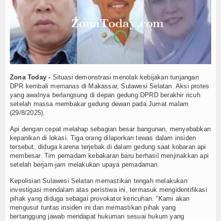
but Tiket ke Final
Tokoh
 Republik Makedonia Utara
sa Selamatkan Nyawa
Ceramah
arah dan Maknanya
m
Hikmah
 Rp20 Miliar
Index Berita
dan Debu Meningkat
Zona Today -
Situasi demonstrasi menolak kebijakan tunjangan
DPR kembali memanas di Makassar, Sulawesi Selatan. Aksi protes
Video
yang awalnya berlangsung di depan gedung DPRD berakhir ricuh
el Panas Menuju Final
setelah massa membakar gedung dewan pada Jumat malam
(29/8/2025).
Gallery
but Tiket ke Final
Api dengan cepat melahap sebagian besar bangunan, menyebabkan
 Republik Makedonia Utara
Agenda
kepanikan di lokasi. Tiga orang dilaporkan tewas dalam insiden
sa Selamatkan Nyawa
tersebut, diduga karena terjebak di dalam gedung saat kobaran api
membesar. Tim pemadam kebakaran baru berhasil menjinakkan api
arah dan Maknanya
Forum
setelah berjam-jam melakukan upaya pemadaman.
m
Kepolisian Sulawesi Selatan memastikan tengah melakukan
 Rp20 Miliar
investigasi mendalam atas peristiwa ini, termasuk mengidentifikasi
dan Debu Meningkat
pihak yang diduga sebagai provokator kericuhan. “Kami akan
mengusut tuntas insiden ini dan memastikan pihak yang
bertanggung jawab mendapat hukuman sesuai hukum yang