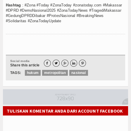
Hashtag
: #Zona #Today #ZonaToday #zonatoday.com #Makassar
#DPRD #DemoNasional2025 #ZonaTodayNews #TragediMakassar
#GedungDPRDDibakar #ProtesNasional #BreakingNews
#Solidaritas #ZonaTodayUpdate
Social media





Share this article
TAGS:
hukum
metropolitan
nasional
TULISKAN KOMENTAR ANDA DARI ACCOUNT FACEBOOK