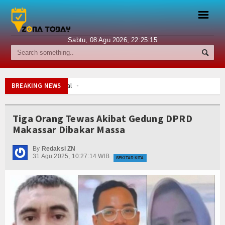
☰
Sabtu, 08 Agu 2026,
22:25:16
Berita
Internasional
el Panas Menuju Final
BREAKING NEWS
Nasional
but Tiket ke Final
Tiga Orang Tewas Akibat Gedung DPRD
 Republik Makedonia Utara
Makassar Dibakar Massa
Ekonomi
sa Selamatkan Nyawa
arah dan Maknanya
Hukum
By
Redaksi ZN
31 Agu 2025, 10:27:14 WIB
m
SEKITAR KITA
 Rp20 Miliar
Hiburan
dan Debu Meningkat
Sport
el Panas Menuju Final
Religi