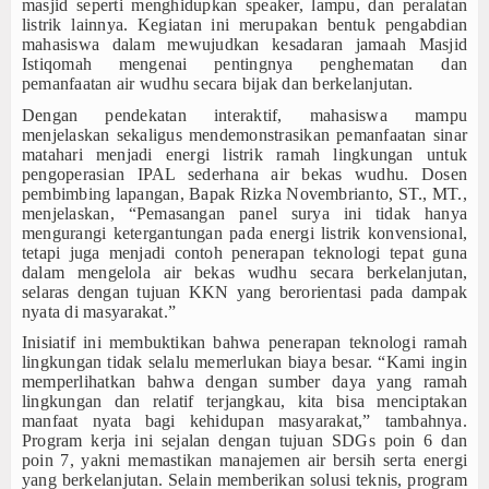
masjid seperti menghidupkan speaker, lampu, dan peralatan
listrik lainnya.
Kegiatan ini merupakan bentuk pengabdian
mahasiswa dalam
mewujudkan
kesadaran jamaah
M
asjid
Istiqomah
mengenai pentingnya penghematan dan
pemanfaatan air wudhu secara bijak dan berkelanjutan
.
Dengan pendekatan interaktif, mahasiswa mampu
menjelaskan
sekaligus
mendemonstrasikan pemanfaatan sinar
matahari menjadi energi listrik ramah lingkungan untuk
pengoperasian
IPAL sederhana air bekas wudhu. Dosen
pembimbing lapangan,
Bapak
Rizka Novembrianto, ST., MT.,
men
jelaskan
, “Pemasangan panel surya ini tidak hanya
mengurangi ketergantungan pada energi listrik konvensional
,
tetapi juga men
jadi contoh
penerapan teknologi tepat guna
dalam mengelola air
bekas wudhu
secara berkelanjutan
,
selaras
dengan
tujuan
KKN yang berorientasi
pada
dampak
nyata di masyarakat.”
Inisiatif ini me
mbuktikan
bahwa
penerapan
teknologi ramah
lingkungan
tidak selalu
memerlukan
biaya
besar. “K
ami
ingin
memperlihatkan bahwa dengan sumber daya yang ramah
lingkungan dan relatif terjangkau, kita bisa menciptakan
manfaat nyata
bagi
kehidupan masyarakat,”
tambahnya
.
Program kerja ini sejalan dengan tujuan SDGs poin 6 dan
poin 7, ya
kni
memastikan manajemen air bersih
serta
energi
yang
berkelanjutan.
Selain memberikan solusi
teknis, program