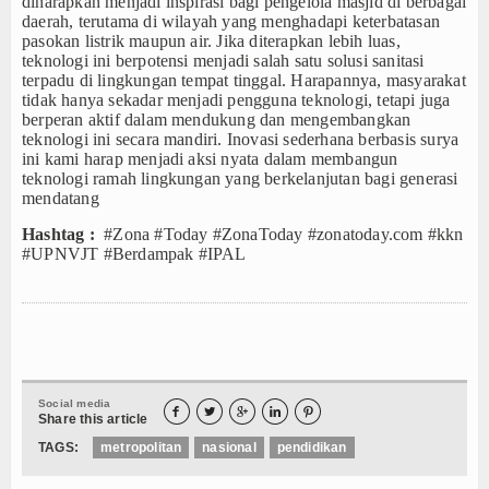
diharapkan
menjadi inspirasi bagi pengelola masjid di berbagai
daerah, terutama di wilayah yang
menghadapi
keterbatasan
pasokan listrik
maupun
air.
Jika di
terapkan
lebih luas
,
teknologi ini
berpotensi
menjadi salah satu solusi sanitasi
terpadu di lingkungan
tempat tinggal
. Harapannya, masyarakat
tidak hanya
sekadar
menjadi pengguna teknologi, t
et
api juga
berperan aktif dalam
mendukung
dan mengembangkan
teknologi ini
secara mandiri. Inovasi sederhana berbasis surya
ini kami harap menjadi aksi nyata dalam membangun
teknologi ramah lingkungan
yang
berkelanjutan bagi generasi
mendatang
Hashtag :
#Zona #Today #ZonaToday #zonatoday.com #kkn
#UPNVJT #Berdampak #IPAL
Social media





Share this article
TAGS:
metropolitan
nasional
pendidikan