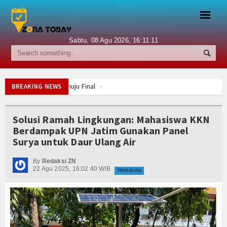
☰
Sabtu, 08 Agu 2026,
16:11:11
Berita
Internasional
uel Panas Menuju Final
BREAKING NEWS
Nasional
ebut Tiket ke Final
Solusi Ramah Lingkungan: Mahasiswa KKN
i Republik Makedonia Utara
Berdampak UPN Jatim Gunakan Panel
Ekonomi
isa Selamatkan Nyawa
Surya untuk Daur Ulang Air
jarah dan Maknanya
Hukum
em
By
Redaksi ZN
22 Agu 2025, 16:02:40 WIB
a Rp20 Miliar
Hiburan
TEKNOLOGI
 dan Debu Meningkat
Sport
uel Panas Menuju Final
Religi