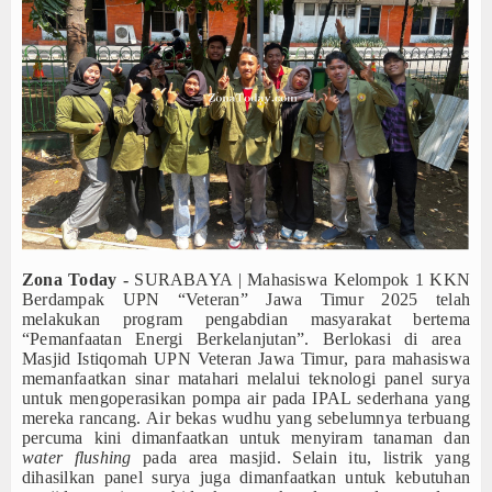
ebut Tiket ke Final
Tokoh
i Republik Makedonia Utara
isa Selamatkan Nyawa
Ceramah
jarah dan Maknanya
em
Hikmah
a Rp20 Miliar
Index Berita
 dan Debu Meningkat
Video
uel Panas Menuju Final
Gallery
ebut Tiket ke Final
Zona Today -
SURABAYA | Mahasiswa Kelompok 1 KKN
Berdampak UPN “Veteran” Jawa Timur
2025
telah
i Republik Makedonia Utara
Agenda
melakukan program pengabdian
masyarakat bertema
isa Selamatkan Nyawa
“Pemanfaatan
Energi
Berkelanjutan
”.
Berlokasi di area
jarah dan Maknanya
Forum
Masjid Istiqomah UPN Veteran Jawa Timur
,
para
mahasiswa
memanfaatkan
sinar matahari melalui
teknologi panel surya
em
untuk
mengoperasikan pompa air pada IPAL sederhana yang
a Rp20 Miliar
mereka rancang
.
Air bekas wudhu yang sebelumnya terbuang
 dan Debu Meningkat
percuma kini dimanfaatkan untuk menyiram tanaman dan
water flushing
pada area masjid.
Selain itu, listrik yang
dihasilkan panel surya juga dimanfaatkan untuk kebutuhan