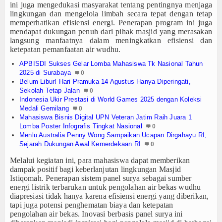
ini
juga
mengedukasi masyarakat tentang pentingnya menjaga
lingkungan dan
mengelola
limbah
secara
tepat dengan
tetap
memperhatikan efisiensi energi.
Penerapan program ini juga
mendapat dukungan penuh dari pihak masjid yang merasakan
langsung manfaatnya dalam meningkatkan efisiensi dan
ketepatan pemanfaatan air wudhu.
APBISDI Sukses Gelar Lomba Mahasiswa Tk Nasional Tahun
2025 di Surabaya
0
Belum Libur! Hari Pramuka 14 Agustus Hanya Diperingati,
Sekolah Tetap Jalan
0
Indonesia Ukir Prestasi di World Games 2025 dengan Koleksi
Medali Gemilang
0
Mahasiswa Bisnis Digital UPN Veteran Jatim Raih Juara 1
Lomba Poster Infografis Tingkat Nasional
0
Menlu Australia Penny Wong Sampaikan Ucapan Dirgahayu RI,
Sejarah Dukungan Awal Kemerdekaan RI
0
Melalui
kegiatan ini, para mahasiswa dapat memberikan
dampak positif bagi keberlanjutan lingkungan Masjid
Istiqomah
.
Penerapan sistem panel surya sebagai sumber
energi listrik terbarukan untuk pengolahan air bekas wudhu
diapresiasi tidak hanya karena efisiensi energi
yang diberikan
,
tapi juga potensi penghematan biaya dan
ketepatan
pengolahan air bekas.
Inovasi
berbasis panel surya ini