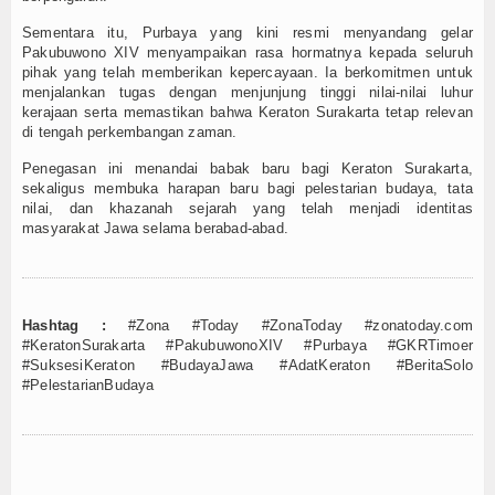
Sementara itu, Purbaya yang kini resmi menyandang gelar
Pakubuwono XIV menyampaikan rasa hormatnya kepada seluruh
pihak yang telah memberikan kepercayaan. Ia berkomitmen untuk
menjalankan tugas dengan menjunjung tinggi nilai-nilai luhur
kerajaan serta memastikan bahwa Keraton Surakarta tetap relevan
di tengah perkembangan zaman.
Penegasan ini menandai babak baru bagi Keraton Surakarta,
sekaligus membuka harapan baru bagi pelestarian budaya, tata
nilai, dan khazanah sejarah yang telah menjadi identitas
masyarakat Jawa selama berabad-abad.
Hashtag :
#Zona #Today #ZonaToday #zonatoday.com
#KeratonSurakarta #PakubuwonoXIV #Purbaya #GKRTimoer
#SuksesiKeraton #BudayaJawa #AdatKeraton #BeritaSolo
#PelestarianBudaya