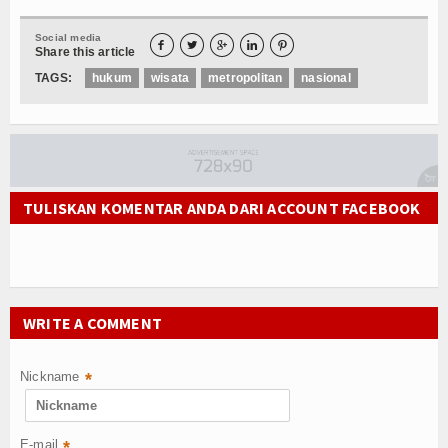
Social media





Share this article
TAGS:
hukum
wisata
metropolitan
nasional
TULISKAN KOMENTAR ANDA DARI ACCOUNT FACEBOOK
WRITE A COMMENT
Nickname
*
E-mail
*