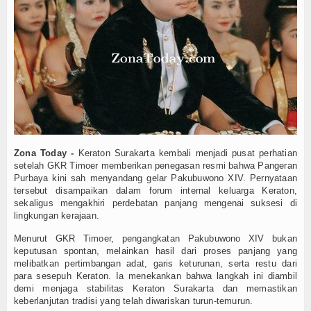
2 Agustus Ada Hari Paranormal, Hari Saudara Pe
Tokoh
Hari Kanker Paru-Paru Sedunia 1 Agustus: Waspad
National Girlfriend Day 1 Agustus: Bukan Sekadar
Ceramah
UPN Veteran Jatim Hadirkan AI untuk Deteksi Pe
Prabowo Tantang Daerah Berlomba Jadi Kota Terbe
Hikmah
ISPA Mengintai di Musim Kemarau, Dokter Imbau
Index Berita
National Chocolate Chip Cookie Day 4 Agustus: S
Jadwal dan Venue Semifinal Piala Presiden 2026 R
Video
Kolaborasi KKN UPN Veteran Jatim dan UNIZAR E
Zona Today -
Keraton Surakarta kembali menjadi pusat perhatian
Semifinal Piala Presiden 2026 Dipastikan Memana
Gallery
setelah GKR Timoer memberikan penegasan resmi bahwa Pangeran
2 Agustus Ada Hari Paranormal, Hari Saudara Pe
Purbaya kini sah menyandang gelar Pakubuwono XIV. Pernyataan
Hari Kanker Paru-Paru Sedunia 1 Agustus: Waspad
tersebut disampaikan dalam forum internal keluarga Keraton,
Agenda
sekaligus mengakhiri perdebatan panjang mengenai suksesi di
National Girlfriend Day 1 Agustus: Bukan Sekadar
lingkungan kerajaan.
Forum
UPN Veteran Jatim Hadirkan AI untuk Deteksi Pe
Menurut GKR Timoer, pengangkatan Pakubuwono XIV bukan
Prabowo Tantang Daerah Berlomba Jadi Kota Terbe
keputusan spontan, melainkan hasil dari proses panjang yang
ISPA Mengintai di Musim Kemarau, Dokter Imbau
melibatkan pertimbangan adat, garis keturunan, serta restu dari
National Chocolate Chip Cookie Day 4 Agustus: S
para sesepuh Keraton. Ia menekankan bahwa langkah ini diambil
demi menjaga stabilitas Keraton Surakarta dan memastikan
Jadwal dan Venue Semifinal Piala Presiden 2026 R
keberlanjutan tradisi yang telah diwariskan turun-temurun.