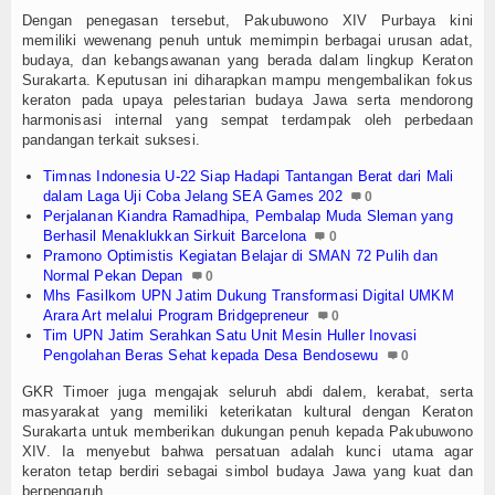
Dengan penegasan tersebut, Pakubuwono XIV Purbaya kini
memiliki wewenang penuh untuk memimpin berbagai urusan adat,
budaya, dan kebangsawanan yang berada dalam lingkup Keraton
Surakarta. Keputusan ini diharapkan mampu mengembalikan fokus
keraton pada upaya pelestarian budaya Jawa serta mendorong
harmonisasi internal yang sempat terdampak oleh perbedaan
pandangan terkait suksesi.
Timnas Indonesia U-22 Siap Hadapi Tantangan Berat dari Mali
dalam Laga Uji Coba Jelang SEA Games 202
0
Perjalanan Kiandra Ramadhipa, Pembalap Muda Sleman yang
Berhasil Menaklukkan Sirkuit Barcelona
0
Pramono Optimistis Kegiatan Belajar di SMAN 72 Pulih dan
Normal Pekan Depan
0
Mhs Fasilkom UPN Jatim Dukung Transformasi Digital UMKM
Arara Art melalui Program Bridgepreneur
0
Tim UPN Jatim Serahkan Satu Unit Mesin Huller Inovasi
Pengolahan Beras Sehat kepada Desa Bendosewu
0
GKR Timoer juga mengajak seluruh abdi dalem, kerabat, serta
masyarakat yang memiliki keterikatan kultural dengan Keraton
Surakarta untuk memberikan dukungan penuh kepada Pakubuwono
XIV. Ia menyebut bahwa persatuan adalah kunci utama agar
keraton tetap berdiri sebagai simbol budaya Jawa yang kuat dan
berpengaruh.